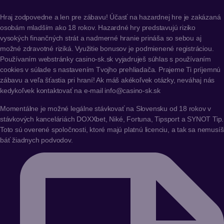
Hraj zodpovedne a len pre zábavu! Účasť na hazardnej hre je zakázaná
osobám mladším ako 18 rokov. Hazardné hry predstavujú riziko
vysokých finančných strát a nadmerné hranie prináša so sebou aj
možné zdravotné riziká. Využitie bonusov je podmienené registráciou.
Používaním webstránky casino-sk.sk vyjadruješ súhlas s používaním
cookies v súlade s nastavením Tvojho prehliadača. Prajeme Ti príjemnú
zábavu a veľa šťastia pri hraní! Ak máš akékoľvek otázky, neváhaj nás
kedykoľvek kontaktovať na e-mail
info@casino-sk.sk
Momentálne je možné legálne stávkovať na Slovensku od 18 rokov v
stávkových kanceláriách DOXXbet, Niké, Fortuna, Tipsport a SYNOT Tip.
Toto sú overené spoločnosti, ktoré majú platnú licenciu, a tak sa nemusíš
báť žiadnych podvodov.