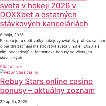
sveta v hokeji 2026 v
DOXXbet a ostatných
stávkových kanceláriách
6 mája, 2026
Po roku je tu opäť veľký hokejový sviatok, pretože sa nám
o pár dní začínajú majstrovstvá sveta v hokeji 2026 a s
nimi prichádzajú aj fantastické bonusy vo všetkých
slovenských
Čítať ďalej »
Rebuy Stars online casino
bonusy – aktuálny zoznam
20 apríla, 2026