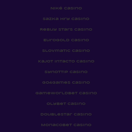
Niké Casino
Sazka hry Casino
Rebuy Stars Casino
Eurogold Casino
Slovmatic Casino
Kajot Intacto Casino
Synottip Casino
Go4Games Casino
Gameworldbet Casino
Olybet Casino
Doublestar Casino
Monacobet Casino