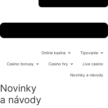
Online kasína
Tipovanie
Casino bonusy
Casino hry
Live casino
Novinky a návody
Novinky
a návody