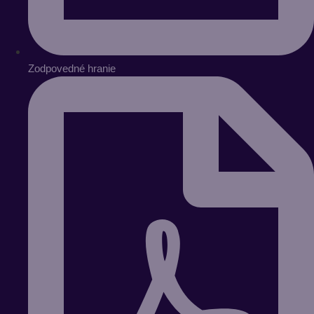
Zodpovedné hranie