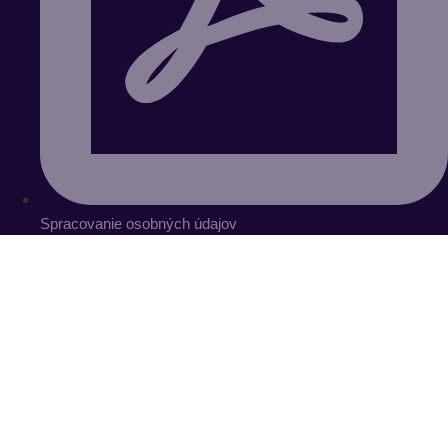
Spracovanie osobných údajov