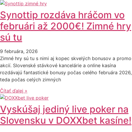
Synottip rozdáva hráčom vo
februári až 2000€! Zimné hry
sú tu
9 februára, 2026
Zimné hry sú tu s nimi aj kopec skvelých bonusov a promo
akcií. Slovenské stávkové kancelárie a online kasína
rozdávajú fantastické bonusy počas celého februára 2026,
teda počas celých zimných
Čítať ďalej »
Vyskúšaj jediný live poker na
Slovensku v DOXXbet kasíne!