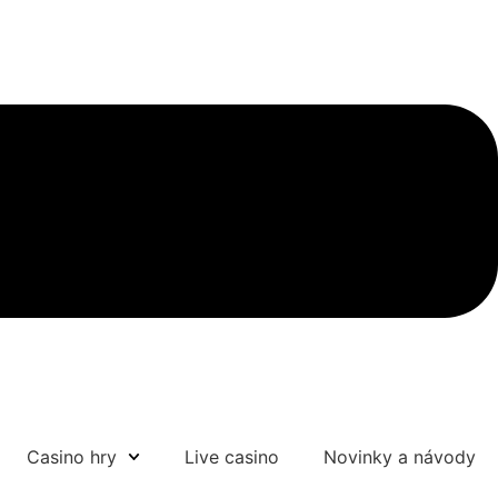
Casino hry
Live casino
Novinky a návody