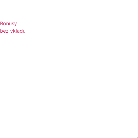
Bonusy
bez vkladu