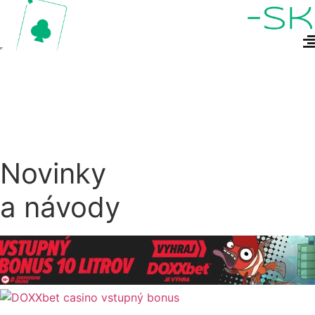
Online kasína
Tipovanie
Casino bonusy
Casino hry
Live casino
Novinky a návody
Novinky
a návody