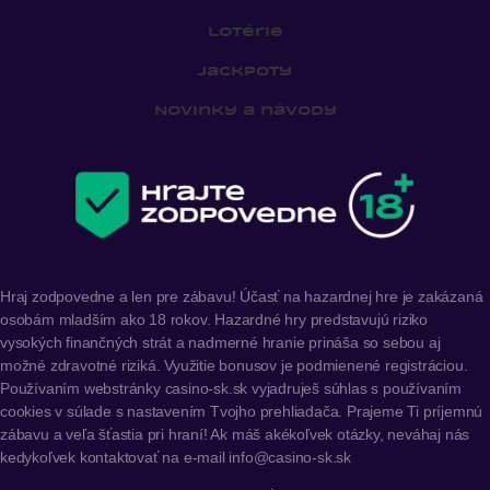
Lotérie
Jackpoty
Novinky a návody
Hraj zodpovedne a len pre zábavu! Účasť na hazardnej hre je zakázaná
osobám mladším ako 18 rokov. Hazardné hry predstavujú riziko
vysokých finančných strát a nadmerné hranie prináša so sebou aj
možné zdravotné riziká. Využitie bonusov je podmienené registráciou.
Používaním webstránky casino-sk.sk vyjadruješ súhlas s používaním
cookies v súlade s nastavením Tvojho prehliadača. Prajeme Ti príjemnú
zábavu a veľa šťastia pri hraní! Ak máš akékoľvek otázky, neváhaj nás
kedykoľvek kontaktovať na e-mail
info@casino-sk.sk