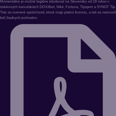
Momentálne je možné legálne stávkovať na Slovensku od 18 rokov v
stávkových kanceláriách DOXXbet, Niké, Fortuna, Tipsport a SYNOT Tip.
Toto sú overené spoločnosti, ktoré majú platnú licenciu, a tak sa nemusíš
báť žiadnych podvodov.