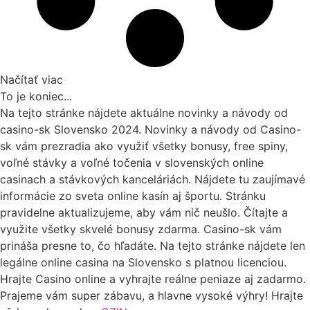
Načítať viac
To je koniec...
Na tejto stránke nájdete aktuálne novinky a návody od
casino-sk Slovensko 2024. Novinky a návody od Casino-
sk vám prezradia ako využiť všetky bonusy, free spiny,
voľné stávky a voľné točenia v slovenských online
casinach a stávkových kanceláriách. Nájdete tu zaujímavé
informácie zo sveta online kasín aj športu. Stránku
pravidelne aktualizujeme, aby vám nič neušlo. Čítajte a
využite všetky skvelé bonusy zdarma. Casino-sk vám
prináša presne to, čo hľadáte. Na tejto stránke nájdete len
legálne online casina na Slovensko s platnou licenciou.
Hrajte Casino online a vyhrajte reálne peniaze aj zadarmo.
Prajeme vám super zábavu, a hlavne vysoké výhry! Hrajte