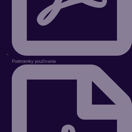
Podmienky používania