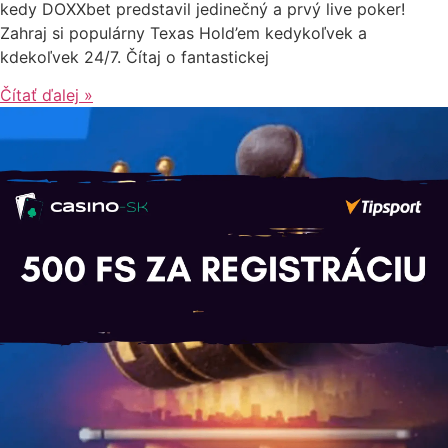
kedy DOXXbet predstavil jedinečný a prvý live poker!
Zahraj si populárny Texas Hold’em kedykoľvek a
kdekoľvek 24/7. Čítaj o fantastickej
Čítať ďalej »