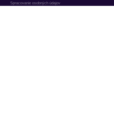
Spracovanie osobných údajov