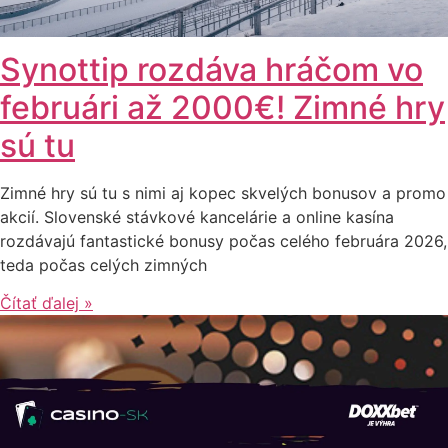
Synottip rozdáva hráčom vo
februári až 2000€! Zimné hry
sú tu
Zimné hry sú tu s nimi aj kopec skvelých bonusov a promo
akcií. Slovenské stávkové kancelárie a online kasína
rozdávajú fantastické bonusy počas celého februára 2026,
teda počas celých zimných
Čítať ďalej »