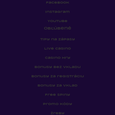
Facebook
Instagram
YouTube
Obľúbené
Tipy na zápasy
Live casino
Casino hry
Bonusy bez vkladu
Bonusy za registráciu
Bonusy za vklad
Free spiny
Promo kódy
Žreby