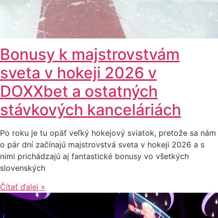
Bonusy k majstrovstvám
sveta v hokeji 2026 v
DOXXbet a ostatných
stávkových kanceláriách
Po roku je tu opäť veľký hokejový sviatok, pretože sa nám
o pár dní začínajú majstrovstvá sveta v hokeji 2026 a s
nimi prichádzajú aj fantastické bonusy vo všetkých
slovenských
Čítať ďalej »