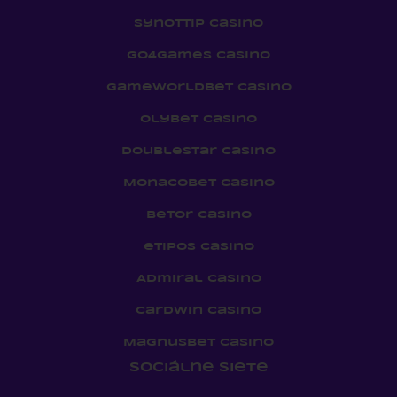
Synottip Casino
Go4Games Casino
Gameworldbet Casino
Olybet Casino
Doublestar Casino
Monacobet Casino
Betor Casino
eTipos Casino
Admiral Casino
Cardwin Casino
Magnusbet Casino
Sociálne siete