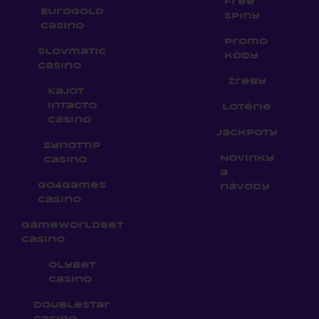
Free
Eurogold
spiny
Casino
Promo
Slovmatic
kódy
Casino
Žreby
Kajot
Intacto
Lotérie
Casino
Jackpoty
Synottip
Novinky
Casino
a
Go4Games
návody
Casino
Gameworldbet
Casino
Olybet
Casino
Doublestar