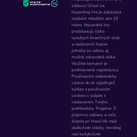
zábavu! Účasť na
hazardnej hre je zakázaná
osobám mladším ako 18
rokov. Hazardné hry
predstavujú riziko
vysokých finančných strát
a nadmerné hranie
prináša so sebou aj
možné zdravotné riziká.
Využitie bonusov je
podmienené registráciou.
Používaním webstránky
casino-sk.sk vyjadruješ
súhlas s používaním
cookies v súlade s
nastavením Tvojho
prehliadača. Prajeme Ti
príjemnú zábavu a veľa
šťastia pri hraní! Ak máš
akékoľvek otázky, neváhaj
nás kedykoľvek