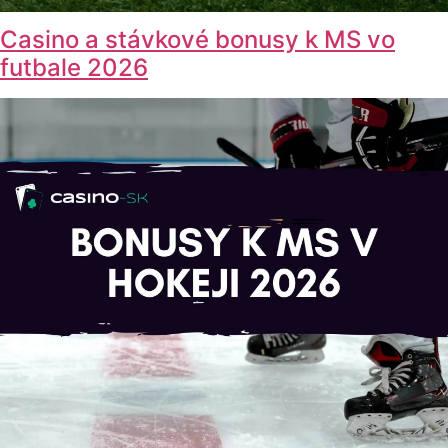
Casino a stávkové bonusy k MS vo
futbale 2026