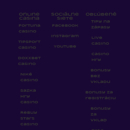
Online
Sociálne
Obľúbené
casina
siete
Tipy na
Fortuna
Facebook
zápasy
Casino
Instagram
Live
Tipsport
casino
YouTube
Casino
Casino
Doxxbet
hry
Casino
Bonusy
Niké
bez
Casino
vkladu
Sazka
Bonusy za
hry
registráciu
Casino
Bonusy
Rebuy
za
Stars
vklad
Casino