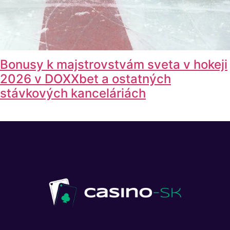
Bonusy k majstrovstvám sveta v hokeji
2026 v DOXXbet a ostatných
stávkových kanceláriách