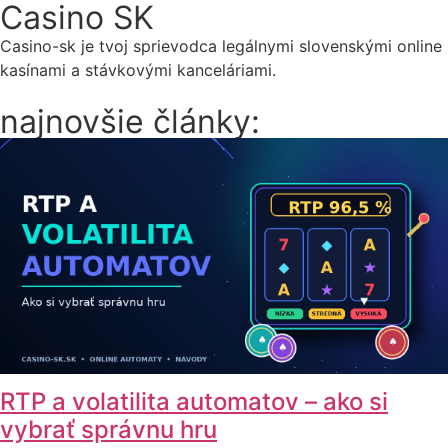
Casino SK
Casino-sk je tvoj sprievodca legálnymi slovenskými online
kasínami a stávkovými kanceláriami.
najnovšie články:
RTP a volatilita automatov – ako si
vybrať správnu hru