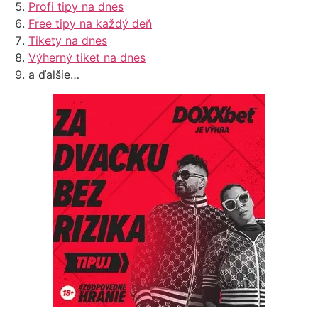
Profi tipy na dnes
Free tipy na každý deň
Tikety na dnes
Výherný tiket na dnes
a ďalšie…