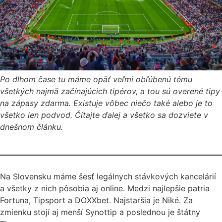
Po dlhom čase tu máme opäť veľmi obľúbenú tému
všetkých najmä začínajúcich tipérov, a tou sú overené tipy
na zápasy zdarma. Existuje vôbec niečo také alebo je to
všetko len podvod. Čítajte ďalej a všetko sa dozviete v
dnešnom článku.
Na Slovensku máme šesť legálnych stávkových kancelárií
a všetky z nich pôsobia aj online. Medzi najlepšie patria
Fortuna, Tipsport a DOXXbet. Najstaršia je Niké. Za
zmienku stojí aj menší Synottip a poslednou je štátny