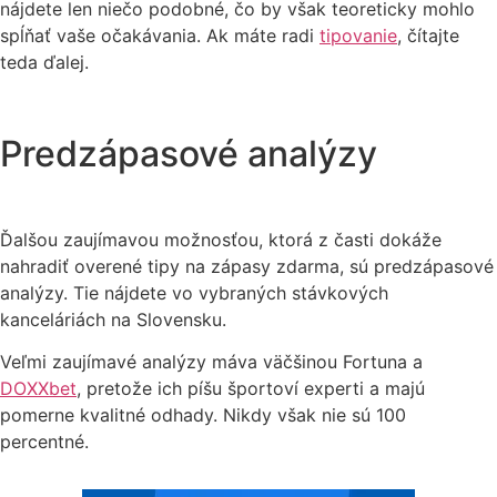
nájdete len niečo podobné, čo by však teoreticky mohlo
spĺňať vaše očakávania. Ak máte radi
tipovanie
, čítajte
teda ďalej.
Predzápasové analýzy
Ďalšou zaujímavou možnosťou, ktorá z časti dokáže
nahradiť overené tipy na zápasy zdarma, sú predzápasové
analýzy. Tie nájdete vo vybraných stávkových
kanceláriách na Slovensku.
Veľmi zaujímavé analýzy máva väčšinou Fortuna a
DOXXbet
, pretože ich píšu športoví experti a majú
pomerne kvalitné odhady. Nikdy však nie sú 100
percentné.