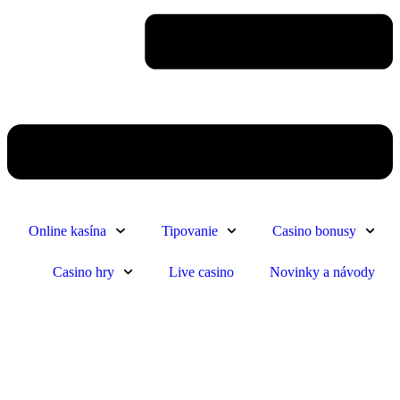
Online kasína
Tipovanie
Casino bonusy
Casino hry
Live casino
Novinky a návody
Kde hľadať profi tipy
na dnes, ktorým sa dá
dôverovať?