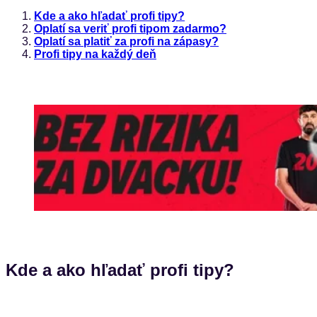
Kde a ako hľadať profi tipy?
Oplatí sa veriť profi tipom zadarmo?
Oplatí sa platiť za profi na zápasy?
Profi tipy na každý deň
Kde a ako hľadať profi tipy?