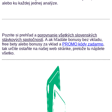
alebo ku každej jednej analýze.
Pozrite si prehľad a
porovnanie všetkých slovenských
stávkových spoločností
. A ak hľadáte bonusy bez vkladu,
free bety alebo bonusy za vklad a
PROMO kódy zadarmo
,
tak určite ostaňte na našej web stránke, pretože tu nájdete
všetko.