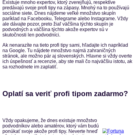
Existuje mnoho expertov, ktorý zverejňujú, respektíve
predávajú svoje profi tipy na zápasy. Mnohý na to používajú
sociálne siete. Dnes nájdeme veľké množstvo skupín
paríklad na Facebooku, Telegrame alebo Instagrame. Vždy
ale dávajte pozor, preto žiaľ väčšina týchto skupín je
podvodných a väčšina týchto akože expertov sú v
skutočnosti len podvodníci.
Ak nenarazíte na tieto profi tipy sami, hľadajte ich napríklad
na Google. Tu nájdete množstvo najmä zahraničných
stránok, ale možno pár aj slovenských. Hlavne si vždy overte
ich úspešnosť a recenzie, aby ste mali čo najväčšiu istotu, ak
sa rozhodnete im zaplatiť.
Oplatí sa veriť profi tipom zadarmo?
Vždy opakujeme, že dnes existuje množstvo
podvodníkov alebo amatérov, ktorý vám budú
ponúkať svoje akože profi tipy. Neverte hneď