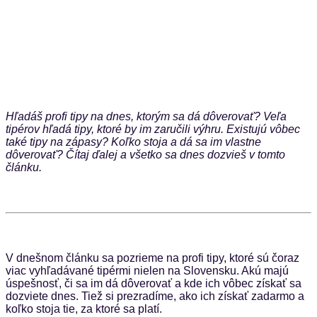
Hľadáš profi tipy na dnes, ktorým sa dá dôverovať? Veľa
tipérov hľadá tipy, ktoré by im zaručili výhru. Existujú vôbec
také tipy na zápasy? Koľko stoja a dá sa im vlastne
dôverovať? Čítaj ďalej a všetko sa dnes dozvieš v tomto
článku.
V dnešnom článku sa pozrieme na profi tipy, ktoré sú čoraz
viac vyhľadávané tipérmi nielen na Slovensku. Akú majú
úspešnosť, či sa im dá dôverovať a kde ich vôbec získať sa
dozviete dnes. Tiež si prezradíme, ako ich získať zadarmo a
koľko stoja tie, za ktoré sa platí.