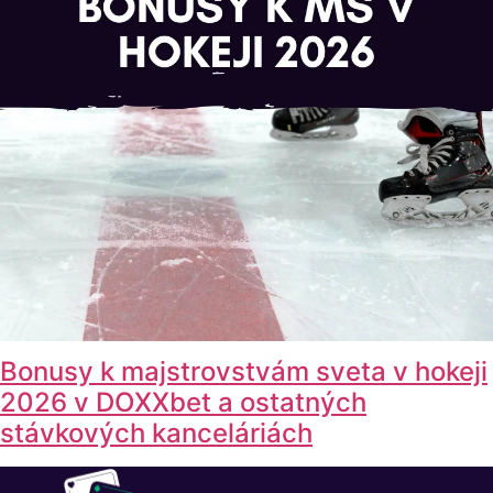
Bonusy k majstrovstvám sveta v hokeji
2026 v DOXXbet a ostatných
stávkových kanceláriách