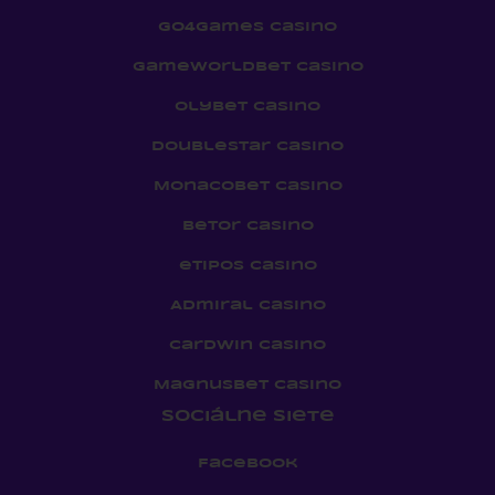
Go4Games Casino
Gameworldbet Casino
Olybet Casino
Doublestar Casino
Monacobet Casino
Betor Casino
eTipos Casino
Admiral Casino
Cardwin Casino
Magnusbet Casino
Sociálne siete
Facebook