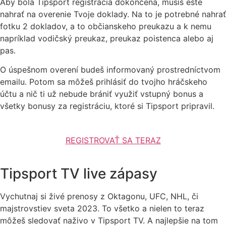
Aby bola Tipsport registrácia dokončená, musíš ešte
nahrať na overenie Tvoje doklady. Na to je potrebné nahrať
fotku 2 dokladov, a to občianskeho preukazu a k nemu
napríklad vodičský preukaz, preukaz poistenca alebo aj
pas.
O úspešnom overení budeš informovaný prostredníctvom
emailu. Potom sa môžeš prihlásiť do tvojho hráčskeho
účtu a nič ti už nebude brániť využiť vstupný bonus a
všetky bonusy za registráciu, ktoré si Tipsport pripravil.
REGISTROVAŤ SA TERAZ
Tipsport TV live zápasy
Vychutnaj si živé prenosy z Oktagonu, UFC, NHL, či
majstrovstiev sveta 2023. To všetko a nielen to teraz
môžeš sledovať naživo v Tipsport TV. A najlepšie na tom