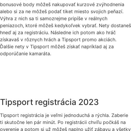
bonusové body môžeš nakupovať kurzové zvýhodnenia
alebo si za ne môžeš podať tiket miesto svojich peňazí.
Výhra z nich sa ti samozrejme pripíše v reálnych
peniazoch, ktoré môžeš kedykoľvek vybrať. Nety dostaneš
hneď aj za registráciu. Následne ich potom ako hráč
získavaš v rôznych hrách a Tipsport promo akciách.
Ďalšie nety v Tipsport môžeš získať napríklad aj za
odporúčanie kamaráta.
Tipsport registrácia 2023
Tipsport registrácia je veľmi jednoduchá a rýchla. Zaberie
ti skutočne len pár minút. Po registrácii chvíľu počkáš na
overenie a potom si už môžeš naplno užiť zábavu a všetky