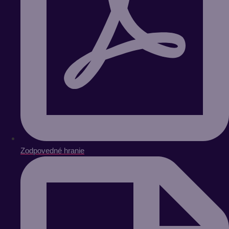
Zodpovedné hranie