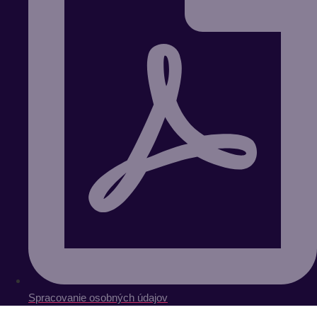
Spracovanie osobných údajov