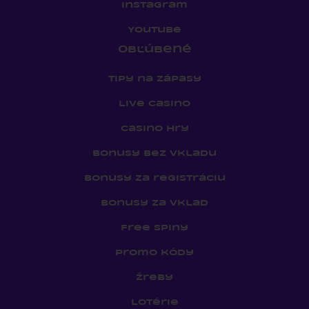
Instagram
YouTube
Obľúbené
Tipy na zápasy
Live casino
Casino hry
Bonusy bez vkladu
Bonusy za registráciu
Bonusy za vklad
Free spiny
Promo kódy
Žreby
Lotérie