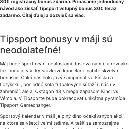
30€ registračný bonus zdarma. Prinášame jednoduchý
návod ako získať Tipsport vstupný bonus 30€ teraz
zadarmo. Čítaj ďalej a dozvieš sa viac.
Tipsport bonusy v máji sú
neodolateľné!
Máj bude športovými udalosťami doslova nabití, a rovnako
tak budú aj všetky stávkové kancelárie nabité skvelými
bonusmi. Čaká nás hokejový šampionát vo Fínsku a
Lotyšsku., posledné kolá futbalových súťaží u nás i v
zahraničí, ale aj Oktagon 43 s mega zápasom Kincl vs
Vémola. V Tipsporte bude pokračovať unikátna pyramída
Tipsport Gamechanger.
Športový kalendár v máji je plný dlho očakávaných akcií,
na ktoré sa všetci veľmi tešíme. A tešiť sa samozrejme