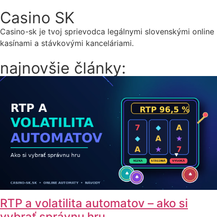
Casino SK
Casino-sk je tvoj sprievodca legálnymi slovenskými online
kasínami a stávkovými kanceláriami.
najnovšie články:
RTP a volatilita automatov – ako si
vybrať správnu hru