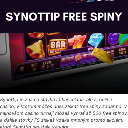
Synottip je známa stávková kancelária, ale aj online
casino, v ktorom môžeš dnes získať free spiny zadarmo. V
najnovšom casino turnaji môžeš vyhrať až 500 free spinov
a ďalšie stovky FS získaš vďaka mnohým promo akciám,
ktoré Synottip neustále vytvára.