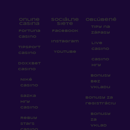
Online
Sociálne
Obľúbené
casina
siete
Tipy na
Fortuna
Facebook
zápasy
Casino
Instagram
Live
Tipsport
casino
YouTube
Casino
Casino
Doxxbet
hry
Casino
Bonusy
Niké
bez
Casino
vkladu
Sazka
Bonusy za
hry
registráciu
Casino
Bonusy
Rebuy
za
Stars
vklad
Casino