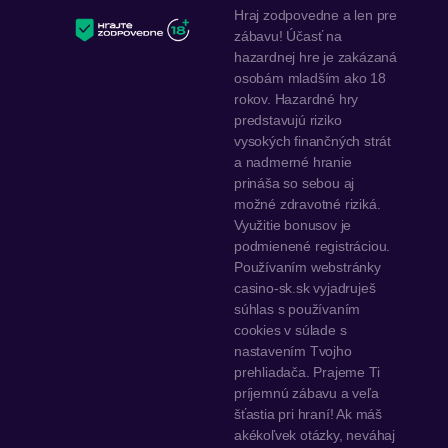
Hraj zodpovedne a len pre
zábavu! Účasť na
hazardnej hre je zakázaná
osobám mladším ako 18
rokov. Hazardné hry
predstavujú riziko
vysokých finančných strát
a nadmerné hranie
prináša so sebou aj
možné zdravotné riziká.
Využitie bonusov je
podmienené registráciou.
Používaním webstránky
casino-sk.sk vyjadruješ
súhlas s používaním
cookies v súlade s
nastavením Tvojho
prehliadača. Prajeme Ti
príjemnú zábavu a veľa
šťastia pri hraní! Ak máš
akékoľvek otázky, neváhaj