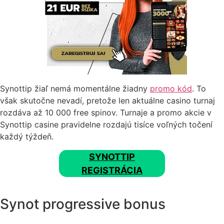
Synottip žiaľ nemá momentálne žiadny
promo kód
. To
však skutočne nevadí, pretože len aktuálne casino turnaj
rozdáva až 10 000 free spinov. Turnaje a promo akcie v
Synottip casine pravidelne rozdajú tisíce voľných točení
každý týždeň.
SYNOTTIP
REGISTRÁCIA
Synot progressive bonus