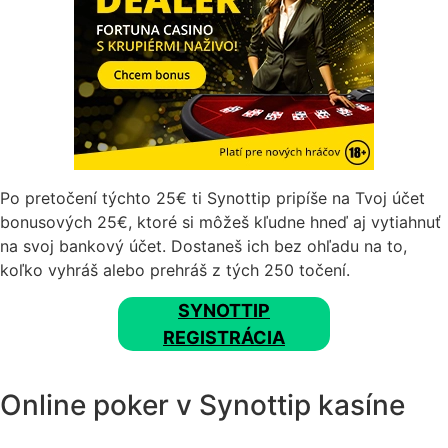
Po pretočení týchto 25€ ti Synottip pripíše na Tvoj účet
bonusových 25€, ktoré si môžeš kľudne hneď aj vytiahnuť
na svoj bankový účet. Dostaneš ich bez ohľadu na to,
koľko vyhráš alebo prehráš z tých 250 točení.
SYNOTTIP
REGISTRÁCIA
Online poker v Synottip kasíne