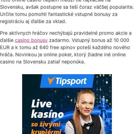
Slovensku, avšak postupne sa teší čoraz väčšej popularite.
Určite tomu pomohli fantastické vstupné bonusy za
registráciu aj ďalšie za vklad.
Pre aktívnych hráčov nechýbajú pravidelné promo akcie a
ďalšie
casino bonusy
zadarmo. Vstupný bonus až 10 000
EUR a k tomu až 640 free spinov poteší každého nového
hráča. Novinkou je online poker, ktorý žiadne iné online
casino na Slovensku zatiaľ neponúka.