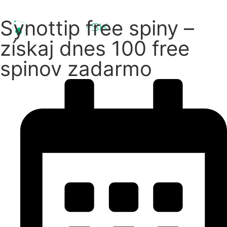
Synottip free spiny –
získaj dnes 100 free
spinov zadarmo