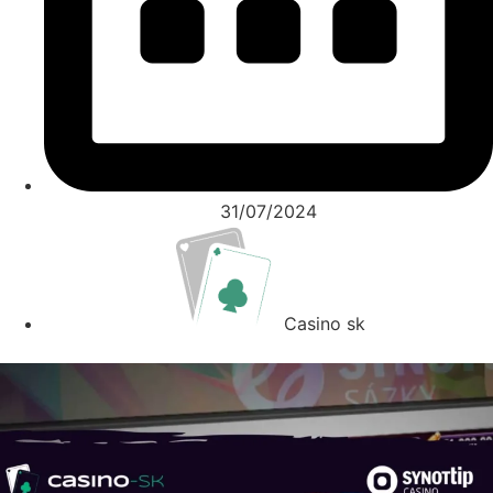
31/07/2024
Casino sk