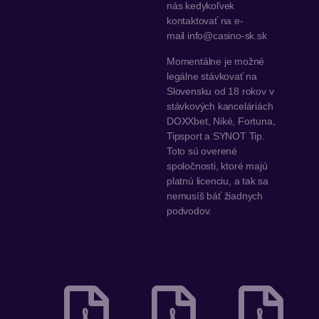
nás kedykoľvek
kontaktovať na e-
mail
info@casino-sk.sk
Momentálne je možné
legálne stávkovať na
Slovensku od 18 rokov v
stávkových kanceláriách
DOXXbet, Niké, Fortuna,
Tipsport a SYNOT Tip.
Toto sú overené
spoločnosti, ktoré majú
platnú licenciu, a tak sa
nemusíš báť žiadnych
podvodov.