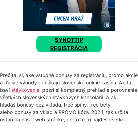
SYNOTTIP
REGISTRÁCIA
Prečítaj si, aké vstupné bonusy za registráciu, promo akcie
a ďalšie výhody ponúkajú slovenské online kasína. Ak ťa
baví
stávkovanie
, pozri si kompletný prehľad a porovnanie
všetkých slovenských stávkových kancelárií. A ak
hľadáš bonusy bez vkladu, free spiny, free bety
alebo bonusy za vklad a PROMO kódy 2024, tak určite
ostaň na našej web stránke, pretože tu nájdeš všetko.