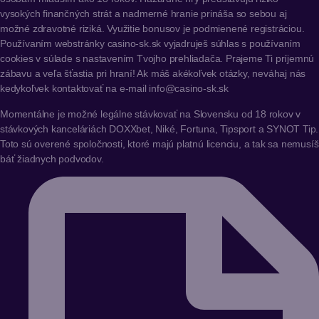
vysokých finančných strát a nadmerné hranie prináša so sebou aj
možné zdravotné riziká. Využitie bonusov je podmienené registráciou.
Používaním webstránky casino-sk.sk vyjadruješ súhlas s používaním
cookies v súlade s nastavením Tvojho prehliadača. Prajeme Ti príjemnú
zábavu a veľa šťastia pri hraní! Ak máš akékoľvek otázky, neváhaj nás
kedykoľvek kontaktovať na e-mail
info@casino-sk.sk
Momentálne je možné legálne stávkovať na Slovensku od 18 rokov v
stávkových kanceláriách DOXXbet, Niké, Fortuna, Tipsport a SYNOT Tip.
Toto sú overené spoločnosti, ktoré majú platnú licenciu, a tak sa nemusíš
báť žiadnych podvodov.