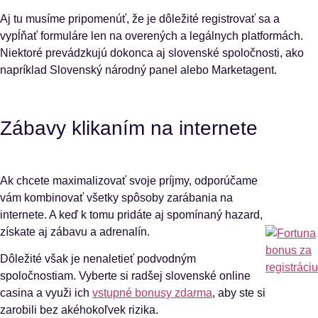
Aj tu musíme pripomenúť, že je dôležité registrovať sa a
vypĺňať formuláre len na overených a legálnych platformách.
Niektoré prevádzkujú dokonca aj slovenské spoločnosti, ako
napríklad Slovenský národný panel alebo Marketagent.
Zábavy klikaním na internete
Ak chcete maximalizovať svoje príjmy, odporúčame
vám kombinovať všetky spôsoby zarábania na
internete. A keď k tomu pridáte aj spomínaný hazard,
získate aj zábavu a adrenalín.
Dôležité však je nenaletieť podvodným
spoločnostiam. Vyberte si radšej slovenské online
casina a využi ich
vstupné bonusy zdarma
, aby ste si
zarobili bez akéhokoľvek rizika.