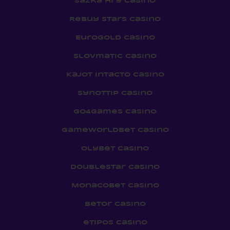
Sazka hry Casino
Rebuy Stars Casino
Eurogold Casino
Slovmatic Casino
Kajot Intacto Casino
Synottip Casino
Go4Games Casino
Gameworldbet Casino
Olybet Casino
Doublestar Casino
Monacobet Casino
Betor Casino
eTipos Casino