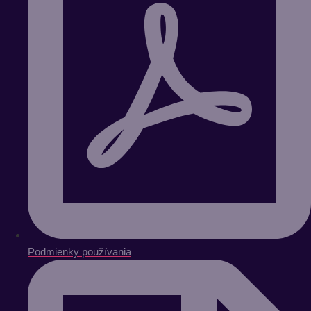
Podmienky používania