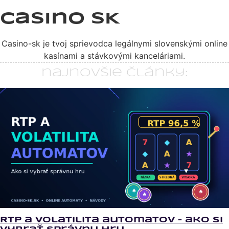
Casino SK
Casino-sk je tvoj sprievodca legálnymi slovenskými online
kasínami a stávkovými kanceláriami.
najnovšie články:
RTP a volatilita automatov – ako si