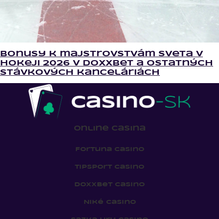
Bonusy k majstrovstvám sveta v
hokeji 2026 v DOXXbet a ostatných
stávkových kanceláriách
Online casina
Fortuna Casino
Tipsport Casino
Doxxbet Casino
Niké Casino