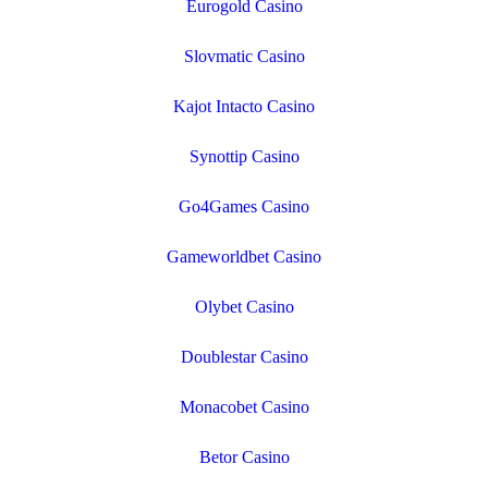
Eurogold Casino
Slovmatic Casino
Kajot Intacto Casino
Synottip Casino
Go4Games Casino
Gameworldbet Casino
Olybet Casino
Doublestar Casino
Monacobet Casino
Betor Casino