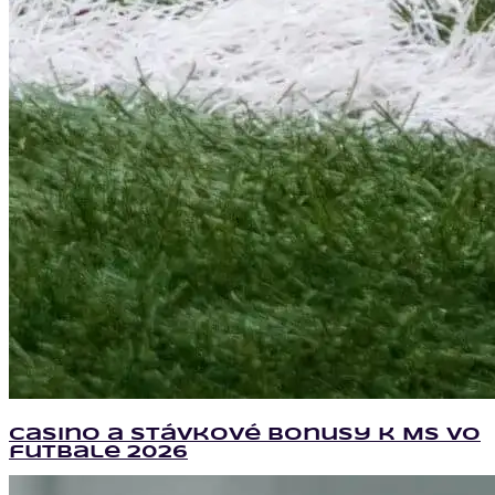
Casino a stávkové bonusy k MS vo
futbale 2026