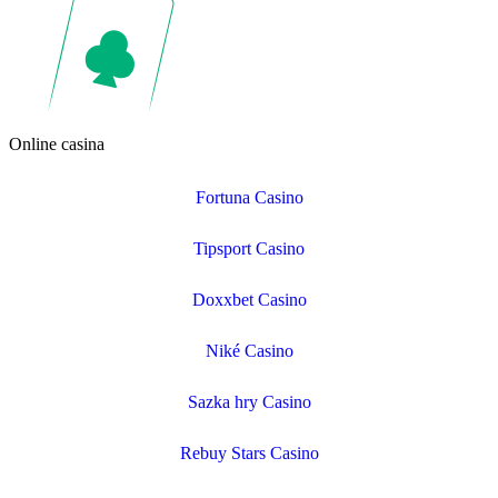
Online casina
Fortuna Casino
Tipsport Casino
Doxxbet Casino
Niké Casino
Sazka hry Casino
Rebuy Stars Casino