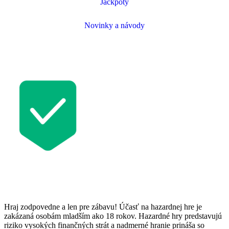
Jackpoty
Novinky a návody
Hraj zodpovedne a len pre zábavu! Účasť na hazardnej hre je
zakázaná osobám mladším ako 18 rokov. Hazardné hry predstavujú
riziko vysokých finančných strát a nadmerné hranie prináša so