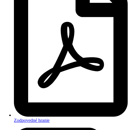
Zodpovedné hranie