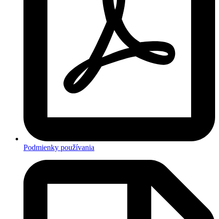
Podmienky používania