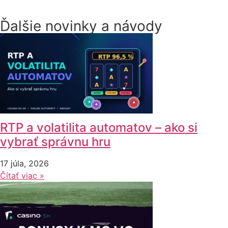
Ďalšie novinky a návody
RTP a volatilita automatov – ako si
vybrať správnu hru
17 júla, 2026
Čítať viac »