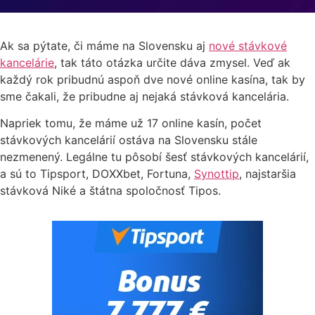
Ak sa pýtate, či máme na Slovensku aj
nové stávkové
kancelárie
, tak táto otázka určite dáva zmysel. Veď ak
každý rok pribudnú aspoň dve nové online kasína, tak by
sme čakali, že pribudne aj nejaká stávková kancelária.
Napriek tomu, že máme už 17 online kasín, počet
stávkových kancelárií ostáva na Slovensku stále
nezmenený. Legálne tu pôsobí šesť stávkových kancelárií,
a sú to Tipsport, DOXXbet, Fortuna,
Synottip
, najstaršia
stávková Niké a štátna spoločnosť Tipos.