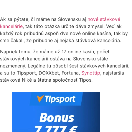
Ak sa pýtate, či máme na Slovensku aj
nové stávkové
kancelárie
, tak táto otázka určite dáva zmysel. Veď ak
každý rok pribudnú aspoň dve nové online kasína, tak by
sme čakali, že pribudne aj nejaká stávková kancelária.
Napriek tomu, že máme už 17 online kasín, počet
stávkových kancelárií ostáva na Slovensku stále
nezmenený. Legálne tu pôsobí šesť stávkových kancelárií,
a sú to Tipsport, DOXXbet, Fortuna,
Synottip
, najstaršia
stávková Niké a štátna spoločnosť Tipos.