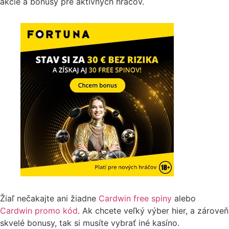
akcie a bonusy pre aktívnych hráčov.
Žiaľ nečakajte ani žiadne
Cardwin free spiny
alebo
Cardwin promo kód
. Ak chcete veľký výber hier, a zároveň
skvelé bonusy, tak si musíte vybrať iné kasíno.