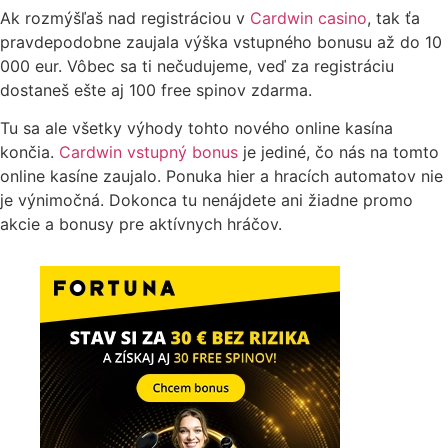
Ak rozmýšľaš nad registráciou v
Cardwin casino
, tak ťa
pravdepodobne zaujala výška vstupného bonusu až do 10
000 eur. Vôbec sa ti nečudujeme, veď za registráciu
dostaneš ešte aj 100 free spinov zdarma.
Tu sa ale všetky výhody tohto nového online kasína
končia.
Cardwin vstupný bonus
je jediné, čo nás na tomto
online kasíne zaujalo. Ponuka hier a hracích automatov nie
je výnimočná. Dokonca tu nenájdete ani žiadne promo
akcie a bonusy pre aktívnych hráčov.