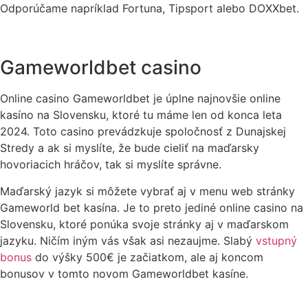
Odporúčame napríklad Fortuna, Tipsport alebo DOXXbet.
Gameworldbet casino
Online casino Gameworldbet je úplne najnovšie online
kasíno na Slovensku, ktoré tu máme len od konca leta
2024. Toto casino prevádzkuje spoločnosť z Dunajskej
Stredy a ak si myslíte, že bude cieliť na maďarsky
hovoriacich hráčov, tak si myslíte správne.
Maďarský jazyk si môžete vybrať aj v menu web stránky
Gameworld bet kasína. Je to preto jediné online casino na
Slovensku, ktoré ponúka svoje stránky aj v maďarskom
jazyku. Ničím iným vás však asi nezaujme. Slabý
vstupný
bonus
do výšky 500€ je začiatkom, ale aj koncom
bonusov v tomto novom Gameworldbet kasíne.