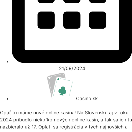
21/09/2024
Casino sk
Opäť tu máme nové online kasína! Na Slovensku aj v roku
2024 pribudlo niekoľko nových online kasín, a tak sa ich tu
nazbieralo už 17. Oplatí sa registrácia v tých najnovších a