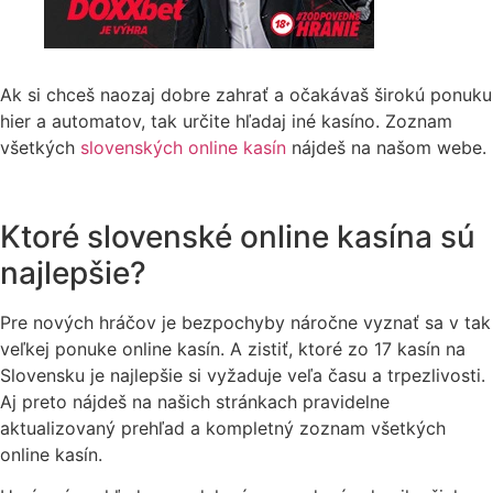
Ak si chceš naozaj dobre zahrať a očakávaš širokú ponuku
hier a automatov, tak určite hľadaj iné kasíno. Zoznam
všetkých
slovenských online kasín
nájdeš na našom webe.
Ktoré slovenské online kasína sú
najlepšie?
Pre nových hráčov je bezpochyby náročne vyznať sa v tak
veľkej ponuke online kasín. A zistiť, ktoré zo 17 kasín na
Slovensku je najlepšie si vyžaduje veľa času a trpezlivosti.
Aj preto nájdeš na našich stránkach pravidelne
aktualizovaný prehľad a kompletný zoznam všetkých
online kasín.