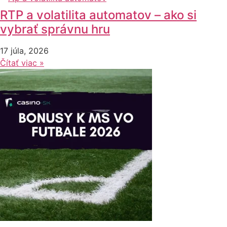
RTP a volatilita automatov – ako si
vybrať správnu hru
17 júla, 2026
Čítať viac »