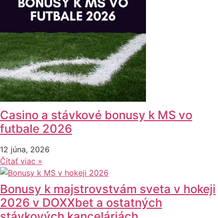
Casino a stávkové bonusy k MS vo
futbale 2026
12 júna, 2026
Čítať viac »
Bonusy k majstrovstvám sveta v hokeji
2026 v DOXXbet a ostatných
stávkových kanceláriách