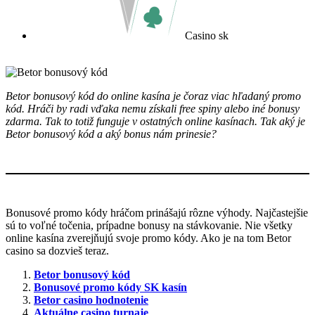
Casino sk
Betor bonusový kód do online kasína je čoraz viac hľadaný promo
kód. Hráči by radi vďaka nemu získali free spiny alebo iné bonusy
zdarma. Tak to totiž funguje v ostatných online kasínach. Tak aký je
Betor bonusový kód a aký bonus nám prinesie?
Bonusové promo kódy hráčom prinášajú rôzne výhody. Najčastejšie
sú to voľné točenia, prípadne bonusy na stávkovanie. Nie všetky
online kasína zverejňujú svoje promo kódy. Ako je na tom Betor
casino sa dozvieš teraz.
Betor bonusový kód
Bonusové promo kódy SK kasín
Betor casino hodnotenie
Aktuálne casino turnaje