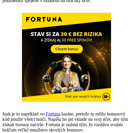
podmienky spojené s vkladom na hráčsky účet.
Inak je to napríklad vo
Fortuna
kasíne, pretože tu môžu bonusový
kód použiť všetci hráči. Napíšu ho pri vklade na svoj účet, aby tým
získali bonusy navyše. Fortuna je známá tým, že rozdáva svojim
hráčom veľké množstvo skvelých bonusov.