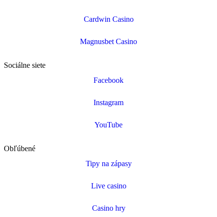
Cardwin Casino
Magnusbet Casino
Sociálne siete
Facebook
Instagram
YouTube
Obľúbené
Tipy na zápasy
Live casino
Casino hry