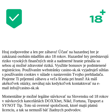
Hraj zodpovedne a len pre zábavu! Účasť na hazardnej hre je
zakázaná osobám mladším ako 18 rokov. Hazardné hry predstavujú
riziko vysokých finančných strát a nadmerné hranie prináša so
sebou aj možné zdravotné riziká. Využitie bonusov je podmienené
registráciou. Používaním webstránky casino-sk.sk vyjadruješ súhlas
s používaním cookies v súlade s nastavením Tvojho prehliadača.
Prajeme Ti príjemnú zábavu a veľa šťastia pri hraní! Ak máš
akékoľvek otázky, neváhaj nás kedykoľvek kontaktovať na e-
mail
info@casino-sk.sk
Momentálne je možné legálne stávkovať na Slovensku od 18 rokov
v stávkových kanceláriách DOXXbet, Niké, Fortuna, Tipsport a
SYNOT Tip. Toto sú overené spoločnosti, ktoré majú platnú
licenciu, a tak sa nemusíš báť žiadnych podvodov.