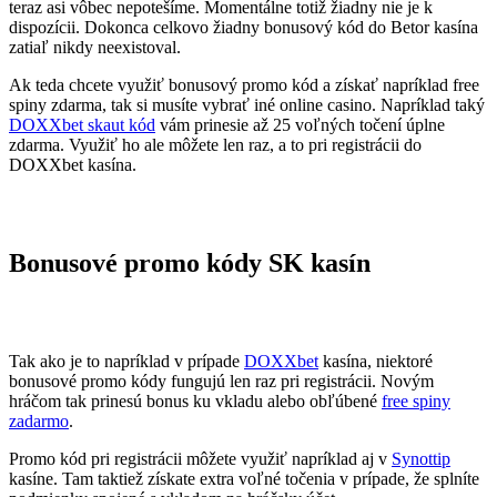
teraz asi vôbec nepotešíme. Momentálne totiž žiadny nie je k
dispozícii. Dokonca celkovo žiadny bonusový kód do Betor kasína
zatiaľ nikdy neexistoval.
Ak teda chcete využiť bonusový promo kód a získať napríklad free
spiny zdarma, tak si musíte vybrať iné online casino. Napríklad taký
DOXXbet skaut kód
vám prinesie až 25 voľných točení úplne
zdarma. Využiť ho ale môžete len raz, a to pri registrácii do
DOXXbet kasína.
Bonusové promo kódy SK kasín
Tak ako je to napríklad v prípade
DOXXbet
kasína, niektoré
bonusové promo kódy fungujú len raz pri registrácii. Novým
hráčom tak prinesú bonus ku vkladu alebo obľúbené
free spiny
zadarmo
.
Promo kód pri registrácii môžete využiť napríklad aj v
Synottip
kasíne. Tam taktiež získate extra voľné točenia v prípade, že splníte