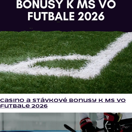
Casino a stávkové bonusy k MS vo
futbale 2026