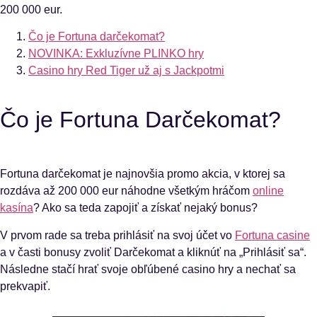
200 000 eur.
Čo je Fortuna darčekomat?
NOVINKA: Exkluzívne PLINKO hry
Casino hry Red Tiger už aj s Jackpotmi
Čo je Fortuna Darčekomat?
Fortuna darčekomat je najnovšia promo akcia, v ktorej sa
rozdáva až 200 000 eur náhodne všetkým hráčom
online
kasína
? Ako sa teda zapojiť a získať nejaký bonus?
V prvom rade sa treba prihlásiť na svoj účet vo
Fortuna casine
a v časti bonusy zvoliť Darčekomat a kliknúť na „Prihlásiť sa“.
Následne stačí hrať svoje obľúbené casino hry a nechať sa
prekvapiť.