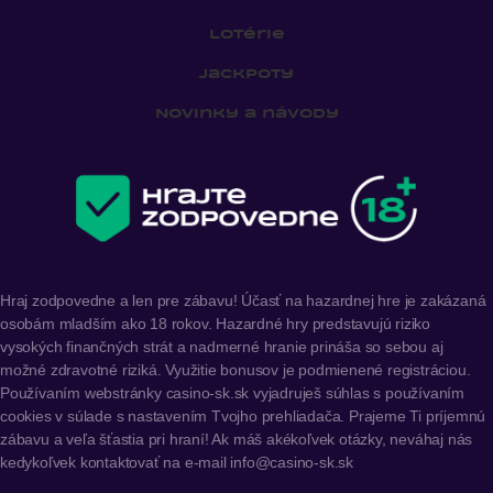
Lotérie
Jackpoty
Novinky a návody
Hraj zodpovedne a len pre zábavu! Účasť na hazardnej hre je zakázaná
osobám mladším ako 18 rokov. Hazardné hry predstavujú riziko
vysokých finančných strát a nadmerné hranie prináša so sebou aj
možné zdravotné riziká. Využitie bonusov je podmienené registráciou.
Používaním webstránky casino-sk.sk vyjadruješ súhlas s používaním
cookies v súlade s nastavením Tvojho prehliadača. Prajeme Ti príjemnú
zábavu a veľa šťastia pri hraní! Ak máš akékoľvek otázky, neváhaj nás
kedykoľvek kontaktovať na e-mail
info@casino-sk.sk