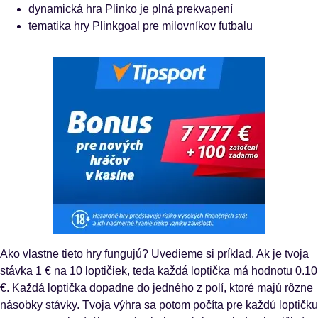
dynamická hra Plinko je plná prekvapení
tematika hry Plinkgoal pre milovníkov futbalu
Ako vlastne tieto hry fungujú? Uvedieme si príklad. Ak je tvoja
stávka 1 € na 10 loptičiek, teda každá loptička má hodnotu 0.10
€. Každá loptička dopadne do jedného z polí, ktoré majú rôzne
násobky stávky. Tvoja výhra sa potom počíta pre každú loptičku