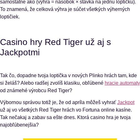
samostatne ako (výhra = násobok × stávka na jednu loptičku).
To znamená, že celková výhra je súčet všetkých výherných
loptičiek.
Casino hry Red Tiger už aj s
Jackpotmi
Tak čo, dopadne tvoja loptička v nových Plinko hrách tam, kde
si želáš? Alebo radšej zvolíš klasiku, obľúbené
hracie automaty
od známehé výrobcu Red Tiger?
Výbornou správou totiž je, že od apríla môžeš vyhrať
Jackpot
už aj vo všetkých Red Tiger hrách vo Fortuna online kasíne.
Tak nečakaj a zabav sa ešte dnes. Ktorá casino hra je tvoja
najobľúbenejšia?