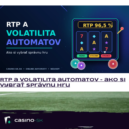
RTP a volatilita automatov – ako si
vybrať správnu hru