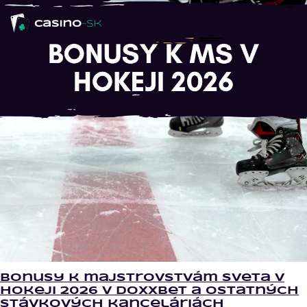
Bonusy k majstrovstvám sveta v
hokeji 2026 v DOXXbet a ostatných
stávkových kanceláriách