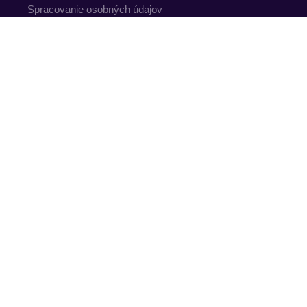
Spracovanie osobných údajov