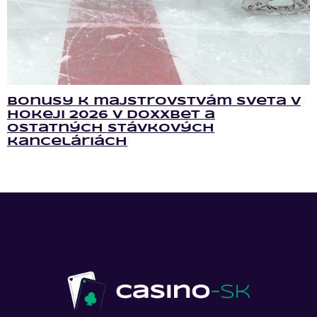
Bonusy k majstrovstvám sveta v
hokeji 2026 v DOXXbet a
ostatných stávkových
kanceláriách