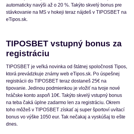
automaticky navýši až o 20 %. Takýto skvelý bonus pre
stávkovanie na MS v hokeji teraz nájdeš v TIPOSBET na
eTipos.sk.
TIPOSBET vstupný bonus za
registráciu
TIPOSBET je veľká novinka od štátnej spoločnosti Tipos,
ktorá prevádzkuje známy web eTipos.sk. Po úspešnej
registrácii do TIPOSBET teraz dostaneš 25€ na
tipovanie. Jedinou podmienkou je vložiť na tvoje nové
hráčske konto aspoň 10€. Takýto skvelý vstupný bonus
na teba čaká úplne zadarmo len za registráciu. Okrem
toho môžeš v TIPOSBET získať aj super športoví uvítací
bonus vo výške 1050 eur. Tak nečakaj a vyskúšaj to ešte
dnes.