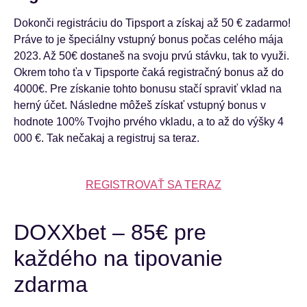
Dokonči registráciu do Tipsport a získaj až 50 € zadarmo!
Práve to je špeciálny vstupný bonus počas celého mája
2023. Až 50€ dostaneš na svoju prvú stávku, tak to využi.
Okrem toho ťa v Tipsporte čaká registračný bonus až do
4000€. Pre získanie tohto bonusu stačí spraviť vklad na
herný účet. Následne môžeš získať vstupný bonus v
hodnote 100% Tvojho prvého vkladu, a to až do výšky 4
000 €. Tak nečakaj a registruj sa teraz.
REGISTROVAŤ SA TERAZ
DOXXbet – 85€ pre
každého na tipovanie
zdarma