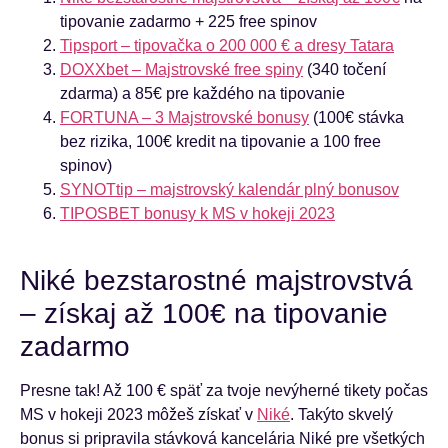
tipovanie zadarmo + 225 free spinov
Tipsport – tipovačka o 200 000 € a dresy Tatara
DOXXbet – Majstrovské free spiny
(340 točení
zdarma) a 85€ pre každého na tipovanie
FORTUNA – 3 Majstrovské bonusy
(100€ stávka
bez rizika, 100€ kredit na tipovanie a 100 free
spinov)
SYNOTtip – majstrovský kalendár plný bonusov
TIPOSBET bonusy k MS v hokeji 2023
Niké bezstarostné majstrovstvá
– získaj až 100€ na tipovanie
zadarmo
Presne tak! Až 100 € späť za tvoje nevýherné tikety počas
MS v hokeji 2023 môžeš získať v
Niké
. Takýto skvelý
bonus si pripravila stávková kancelária Niké pre všetkých