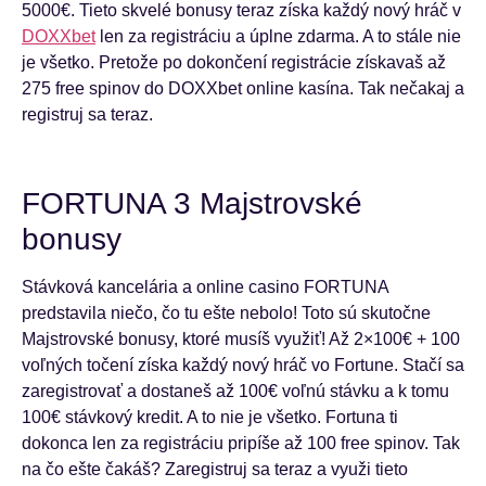
5000€. Tieto skvelé bonusy teraz získa každý nový hráč v
DOXXbet
len za registráciu a úplne zdarma. A to stále nie
je všetko. Pretože po dokončení registrácie získavaš až
275 free spinov do DOXXbet online kasína. Tak nečakaj a
registruj sa teraz.
FORTUNA 3 Majstrovské
bonusy
Stávková kancelária a online casino FORTUNA
predstavila niečo, čo tu ešte nebolo! Toto sú skutočne
Majstrovské bonusy, ktoré musíš využiť! Až 2×100€ + 100
voľných točení získa každý nový hráč vo Fortune. Stačí sa
zaregistrovať a dostaneš až 100€ voľnú stávku a k tomu
100€ stávkový kredit. A to nie je všetko. Fortuna ti
dokonca len za registráciu pripíše až 100 free spinov. Tak
na čo ešte čakáš? Zaregistruj sa teraz a využi tieto