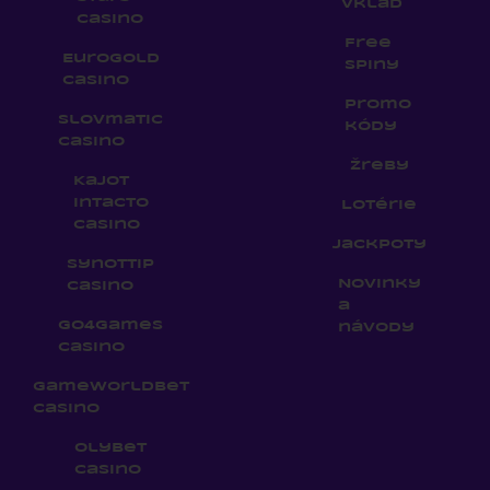
vklad
Casino
Free
Eurogold
spiny
Casino
Promo
Slovmatic
kódy
Casino
Žreby
Kajot
Intacto
Lotérie
Casino
Jackpoty
Synottip
Novinky
Casino
a
Go4Games
návody
Casino
Gameworldbet
Casino
Olybet
Casino