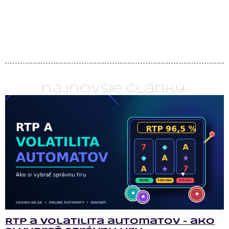
najnovšie články:
RTP a volatilita automatov – ako