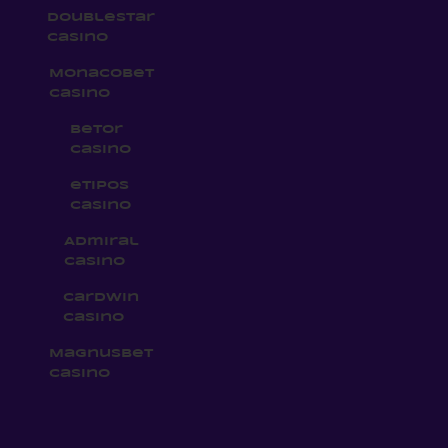
Doublestar
Casino
Monacobet
Casino
Betor
Casino
eTipos
Casino
Admiral
Casino
Cardwin
Casino
Magnusbet
Casino