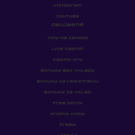
Instagram
YouTube
Obľúbené
Tipy na zápasy
Live casino
Casino hry
Bonusy bez vkladu
Bonusy za registráciu
Bonusy za vklad
Free spiny
Promo kódy
Žreby