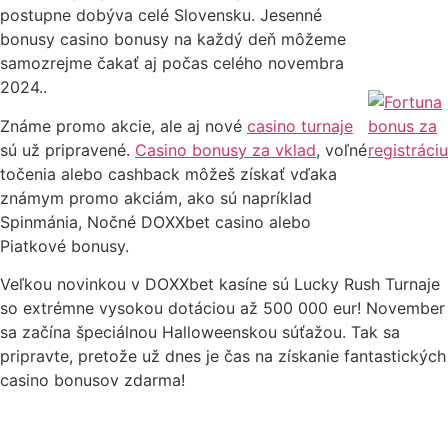
postupne dobýva celé Slovensku. Jesenné
bonusy casino bonusy na každý deň môžeme
samozrejme čakať aj počas celého novembra
2024..
Známe promo akcie, ale aj nové
casino turnaje
sú už pripravené.
Casino bonusy za vklad
, voľné
točenia alebo cashback môžeš získať vďaka
známym promo akciám, ako sú napríklad
Spinmánia, Nočné DOXXbet casino alebo
Piatkové bonusy.
Veľkou novinkou v DOXXbet kasíne sú Lucky Rush Turnaje
so extrémne vysokou dotáciou až 500 000 eur! November
sa začína špeciálnou Halloweenskou súťažou. Tak sa
pripravte, pretože už dnes je čas na získanie fantastických
casino bonusov zdarma!