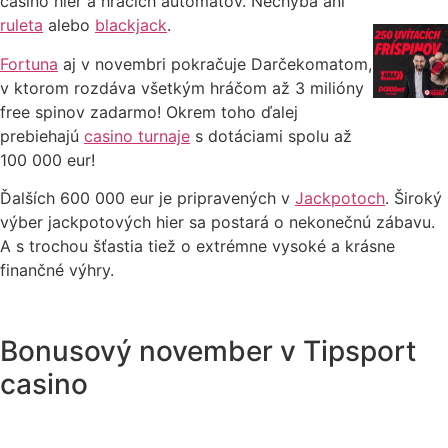
casino hier a hracích automatov. Nechýba ani
ruleta
alebo
blackjack
.
Fortuna
aj v novembri pokračuje Darčekomatom,
v ktorom rozdáva všetkým hráčom až 3 milióny
free spinov zadarmo! Okrem toho ďalej
prebiehajú
casino turnaje
s dotáciami spolu až
100 000 eur!
Ďalších 600 000 eur je pripravených v
Jackpotoch
. Široký
výber jackpotových hier sa postará o nekonečnú zábavu.
A s trochou šťastia tiež o extrémne vysoké a krásne
finančné výhry.
Bonusový november v Tipsport
casino