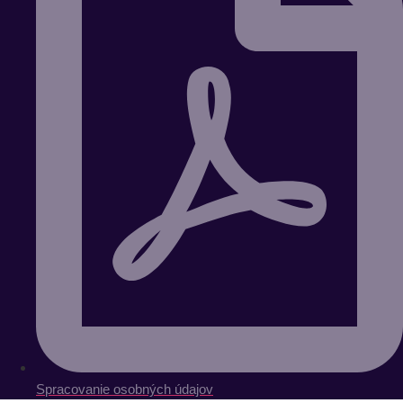
Spracovanie osobných údajov