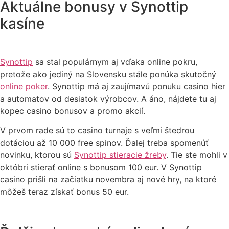
Aktuálne bonusy v Synottip
kasíne
Synottip
sa stal populárnym aj vďaka online pokru,
pretože ako jediný na Slovensku stále ponúka skutočný
online poker
. Synottip má aj zaujímavú ponuku casino hier
a automatov od desiatok výrobcov. A áno, nájdete tu aj
kopec casino bonusov a promo akcií.
V prvom rade sú to casino turnaje s veľmi štedrou
dotáciou až 10 000 free spinov. Ďalej treba spomenúť
novinku, ktorou sú
Synottip stieracie žreby
. Tie ste mohli v
októbri stierať online s bonusom 100 eur. V Synottip
casino prišli na začiatku novembra aj nové hry, na ktoré
môžeš teraz získať bonus 50 eur.