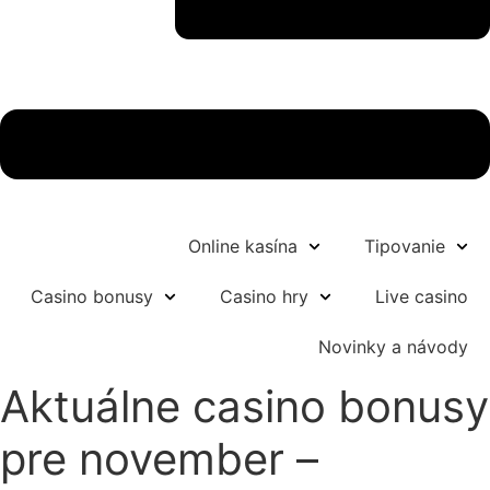
Online kasína
Tipovanie
Casino bonusy
Casino hry
Live casino
Novinky a návody
Aktuálne casino bonusy
pre november –