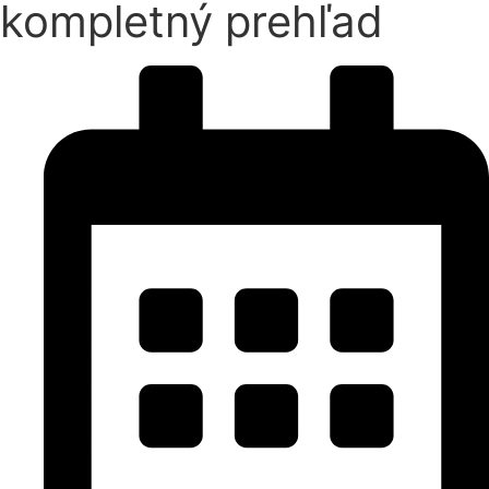
kompletný prehľad