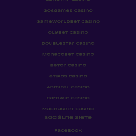
Go4Games Casino
Gameworldbet Casino
Olybet Casino
Doublestar Casino
Monacobet Casino
Betor Casino
eTipos Casino
Admiral Casino
Cardwin Casino
Magnusbet Casino
Sociálne siete
Facebook