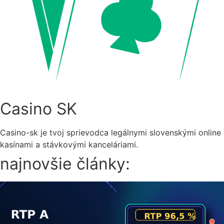
Casino SK
Casino-sk je tvoj sprievodca legálnymi slovenskými online
kasínami a stávkovými kanceláriami.
najnovšie články: