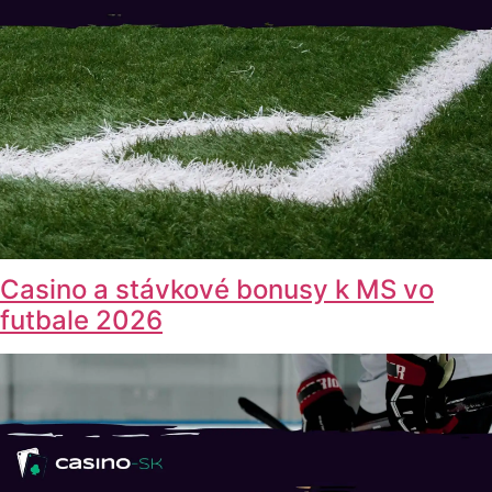
Casino a stávkové bonusy k MS vo
futbale 2026