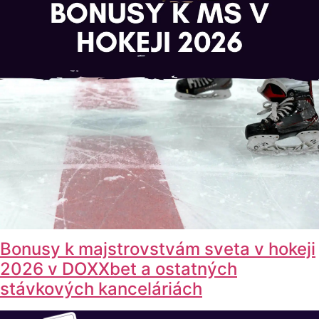
Bonusy k majstrovstvám sveta v hokeji
2026 v DOXXbet a ostatných
stávkových kanceláriách